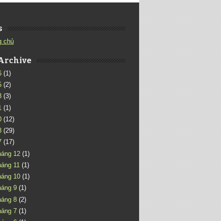
s
g chủ
Archive
6
(1)
5
(2)
3
(3)
1
(1)
0
(12)
8
(29)
7
(17)
háng 12
(1)
háng 11
(1)
háng 10
(1)
háng 9
(1)
háng 8
(2)
háng 7
(1)