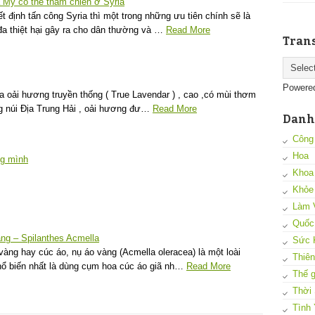
 Mỹ có thể tham chiến ở Syria
 định tấn công Syria thì một trong những ưu tiên chính sẽ là
đa thiệt hại gây ra cho dân thường và …
Read More
Trans
Powere
oa oải hương truyền thống ( True Lavendar ) , cao ,có mùi thơm
g núi Địa Trung Hải , oải hương đư…
Read More
Danh
Công
Hoa
ng mình
Khoa
Khỏe
Làm 
Quốc
g – Spilanthes Acmella
Sức 
vàng hay cúc áo, nụ áo vàng (Acmella oleracea) là một loài
Thiên
hổ biến nhất là dùng cụm hoa cúc áo giã nh…
Read More
Thế g
Thời
Tình