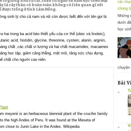
nh to giống như củ cải, thân củ ngắn và nằm dọc theo mặt
vài chụ
này là cây thân cỏ hoàn toàn không có liên quan gì với
chúng l
ỗ được trồng ở tỉnh Lâm Đồng.
Những c
ng sinh lý cho cả nam và nữ còn được biết đến với tên gọi là
dưới đâ
học sin
hai trong ba acid béo thiết yếu của cơ thể (oleic và linoleic),
tanic acid, histidin, glycine, threonine, cystein, alanin, arginin,
khoáng chất ,các chất vi lượng và hai chất macamides, macaenes
ả năng học tập, giảm căng thẳng, mệt mỏi, tăng sức chịu đựng,
hể chất cho người cao niên.
chuyện 
Bài V
T
Plant
um meyenii is an herbaceous biennial plant of the crucifer family
 to the high Andes of Peru. It was found at the Meseta of
V
 close to Junin Lake in the Andes. Wikipedia