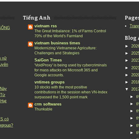
Tiếng Anh
Page
vietnam rss
Tran
 SỐNG
The Great Imbalance: 1% of Farms Control
70% of the World's Farmland
Blog 
vietnam business times
►
202
Modernizing Vietnamese Agriculture:
Challenges and Strategies
►
202
ụ nữ
SaiGon Times
►
202
guyên
'VoidProxy' is being used by cybercriminals
►
202
for mass attacks on Microsoft 365 and
►
202
Google accounts.
vntimes groups
►
201
10 stocks with the most positive
 Này
▼
201
contributions in the session when VN-Index
 Từ
►
t
surpassed the 1,500 point mark
 Hạt
►
t
crm softwares
Thunkable
►
t
►
t
ES có
ngroup?
►
t
►
t