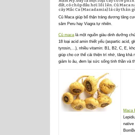
Nam Mỹ. Đây là một loại cây có rễ phì
đất, có chóp đầu hơi lồi lên. Củ Maca 
cây Mắc Ca (Macadamia) là cây thân g
Củ Maca giúp bổ thận tráng dương tăng cườ
sâm Peru hay Viagra tự nhiên.
Củ maca
là một nguồn giàu dinh dưỡng chứa 
18 loại acid amin thiết yếu (aspartic acid, glu
tyrosin,…), nhiều vitamin: B1, B2, C, E, 
giúp cho cơ thể cải thiện trí nhớ, tăng kh
giảm lo âu, đem lại sức sống tinh thần và t
Maca 
Lepidi
native
BomBom