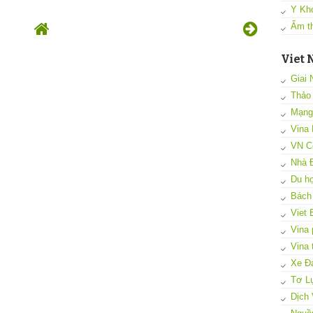
Y Kh
Ẩm t
Viet 
Giai 
Thảo
Mạng 
Vina 
VN C
Nhà 
Du họ
Bách
Viet 
Vina
Vina 
Xe Đạ
Tơ L
Dịch