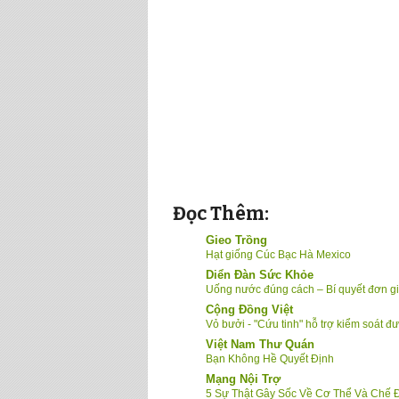
Đọc Thêm:
Gieo Trồng
Hạt giống Cúc Bạc Hà Mexico
Diển Đàn Sức Khỏe
Uống nước đúng cách – Bí quyết đơn g
Cộng Đồng Việt
Vỏ bưởi - "Cứu tinh" hỗ trợ kiểm soát đ
Việt Nam Thư Quán
Bạn Không Hề Quyết Định
Mạng Nội Trợ
5 Sự Thật Gây Sốc Về Cơ Thể Và Chế Đ