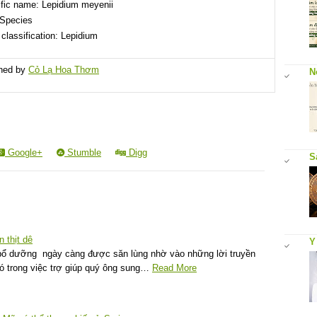
ific name: Lepidium meyenii
 Species
 classification: Lepidium
shed by
Cỏ Lạ Hoa Thơm
N
Google+
Stumble
Digg
S
 thịt dê
Y
m bổ dưỡng ngày càng được săn lùng nhờ vào những lời truyền
ó trong việc trợ giúp quý ông sung…
Read More