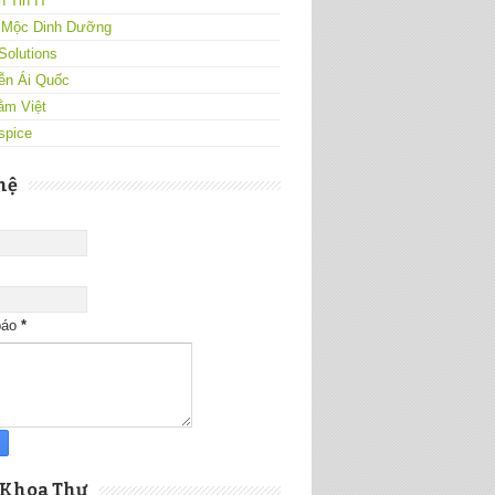
 Tin IT
 Mộc Dinh Dưỡng
Solutions
ễn Ái Quốc
ằm Việt
spice
hệ
báo
*
 Khoa Thư