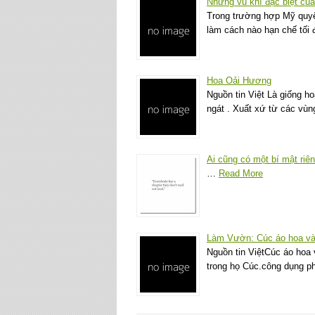
Những vũ khí đặc biệt của
Trong trường hợp Mỹ quyết
làm cách nào hạn chế tối 
Hoa Oải Hương
Nguồn tin Việt Là giống h
ngát . Xuất xứ từ các vùn
Ai cũng có một bí mật riê
…
Read More
Làm Vườn: Cúc áo hoa vàn
Nguồn tin ViệtCúc áo hoa 
trong họ Cúc.công dụng p