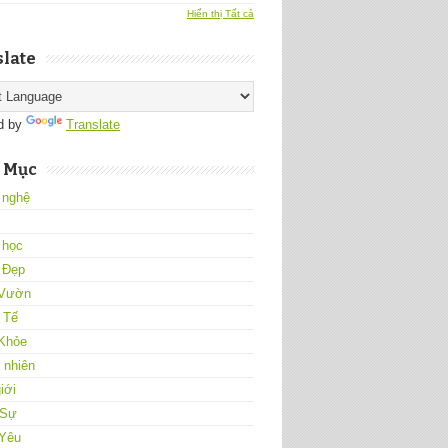
Hiển thị Tất cả
late
d by
Translate
 Mục
 nghệ
 học
 Đẹp
Vườn
 Tế
Khỏe
 nhiên
iới
 Sự
 Yêu