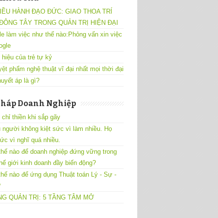
IỀU HÀNH ĐẠO ĐỨC: GIAO THOA TRÍ
ĐÔNG TÂY TRONG QUẢN TRỊ HIỆN ĐẠI
e làm việc như thế nào:Phỏng vấn xin việc
ogle
 hiệu của trẻ tự kỷ
yệt phẩm nghệ thuật vĩ đại nhất mọi thời đại
uyết áp là gì?
Pháp Doanh Nghiệp
chỉ thiền khi sắp gãy
 người không kiệt sức vì làm nhiều. Họ
sức vì nghĩ quá nhiều.
hế nào để doanh nghiệp đứng vững trong
hế giới kinh doanh đầy biến động?
hế nào để ứng dụng Thuật toán Lý - Sự -
?
G QUẢN TRỊ: 5 TẦNG TÂM MỞ