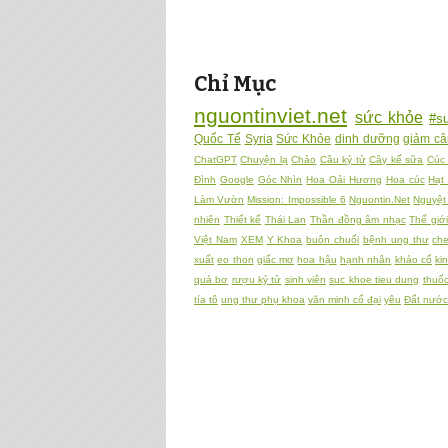
Chỉ Mục
nguontinviet.net
sức khỏe
#s
Quốc Tế
Syria
Sức Khỏe
dinh dưỡng
giảm c
ChatGPT
Chuyện lạ
Chảo
Câu kỷ tử
Cây kế sữa
Cúc 
Đình
Google
Góc Nhìn
Hoa Oải Hương
Hoa cúc
Hạt
Làm Vườn
Mission: Impossible 6
Nguontin.Net
Nguyệt
nhiên
Thiết kế
Thái Lan
Thần đồng âm nhạc
Thế giới
Việt Nam
XEM
Y Khoa
buôn chuối
bệnh ung thư
che
xuất
eo thon
giấc mơ
hoa hậu
hạnh nhân
khảo cổ
ki
quả bơ
rượu kỷ tử
sinh viên
suc khoe tieu dung
thuố
tía tô
ung thư phụ khoa
văn minh cổ đại
yêu
Đất nước