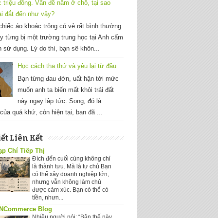
c triệu đồng. Vấn đề nằm ở chỗ, tại sao
ại đắt đến như vậy?
hiếc áo khoác trông có vẻ rất bình thường
y từng bị một trường trung học tại Anh cấm
h sử dụng. Lý do thì, bạn sẽ khôn...
Học cách tha thứ và yêu lại từ đầu
Bạn từng đau đớn, uất hận tới mức
muốn anh ta biến mất khỏi trái đất
này ngay lâp tức. Song, đó là
của quá khứ, còn hiện tại, bạn đã ...
iết Liên Kết
ạp Chí Tiếp Thị
Đích đến cuối cùng không chỉ
là thành tựu. Mà là tự chủ Bạn
có thể xây doanh nghiệp lớn,
nhưng vẫn không làm chủ
được cảm xúc. Bạn có thể có
tiền, nhưn...
NCommerce Blog
Nhiều người nói: “Bận thế này,