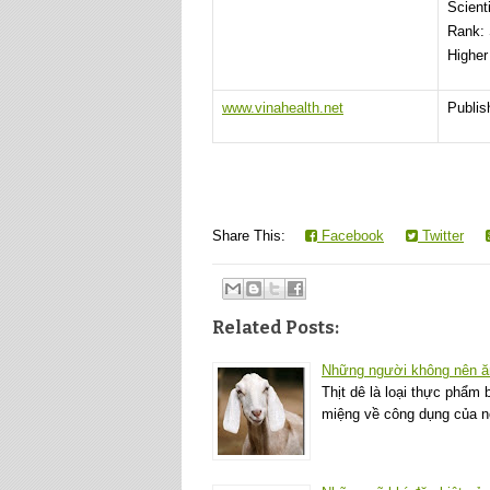
Scient
Rank:
Higher
www.vinahealth.net
Publi
Share This:
Facebook
Twitter
Related Posts:
Những người không nên ăn
Thịt dê là loại thực phẩ
miệng về công dụng của n