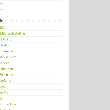
oa
hực
Net
Nhân
 Mộc Dinh Dưỡng
Nội Trợ
Health
ommerce
Đất Sài Gòn
c Việt
 khoa thư
Education
 perfume
toys
p Việt
ụa
 Vụ Sài Gòn