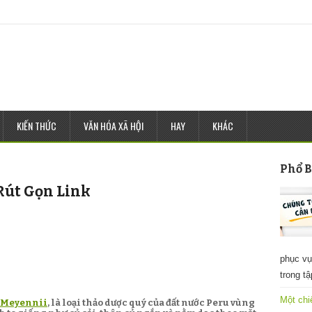
KIẾN THỨC
VĂN HÓA XÃ HỘI
HAY
KHÁC
Phổ B
Rút Gọn Link
phục vụ
trong t
Một chi
 Meyennii
, là loại thảo dược quý của đất nước Peru vùng