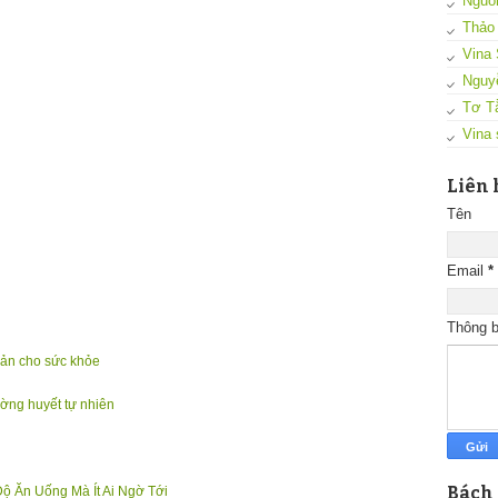
Nguồn
Thảo
Vina 
Nguy
Tơ T
Vina 
Liên 
Tên
Email
*
Thông 
iản cho sức khỏe
ường huyết tự nhiên
Bách
ộ Ăn Uống Mà Ít Ai Ngờ Tới