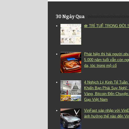
30 Ngày Qua
🪷 TRÍ TUỆ TRONG ĐỜI
Phát hiện thi hài người ph
5.000 năm tuổi vẫn còn n
da, tóc trong mộ cổ
4 Nghịch Lý Kinh Tế Tuần
Khiến Bạn Phải Suy Nghĩ:
Vàng, Bitcoin Đến Chuyện
Gạo Việt Nam
VinFast sáp nhập với Vin
ảnh hưởng thế nào đến Vi