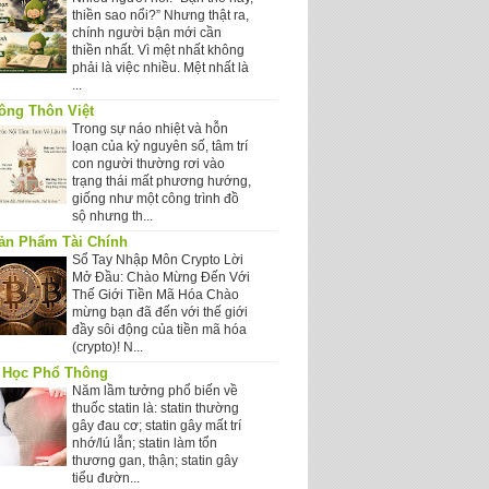
thiền sao nổi?” Nhưng thật ra,
chính người bận mới cần
thiền nhất. Vì mệt nhất không
phải là việc nhiều. Mệt nhất là
...
ông Thôn Việt
Trong sự náo nhiệt và hỗn
loạn của kỷ nguyên số, tâm trí
con người thường rơi vào
trạng thái mất phương hướng,
giống như một công trình đồ
sộ nhưng th...
ản Phẩm Tài Chính
Sổ Tay Nhập Môn Crypto Lời
Mở Đầu: Chào Mừng Đến Với
Thế Giới Tiền Mã Hóa Chào
mừng bạn đã đến với thế giới
đầy sôi động của tiền mã hóa
(crypto)! N...
 Học Phổ Thông
Năm lầm tưởng phổ biến về
thuốc statin là: statin thường
gây đau cơ; statin gây mất trí
nhớ/lú lẫn; statin làm tổn
thương gan, thận; statin gây
tiểu đườn...