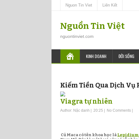
Nguon Tin Viet
Liên Kết
Nguồn Tin Việt
nguontinviet.com
KINH DOANH
ĐỜI SỐNG
Kiếm Tiền Qua Dịch Vụ 
Viagra tự nhiên
Author:
Nặc danh
|
20:25
|
No Comments
|
Củ Maca có tên khoa học là
Lepidium