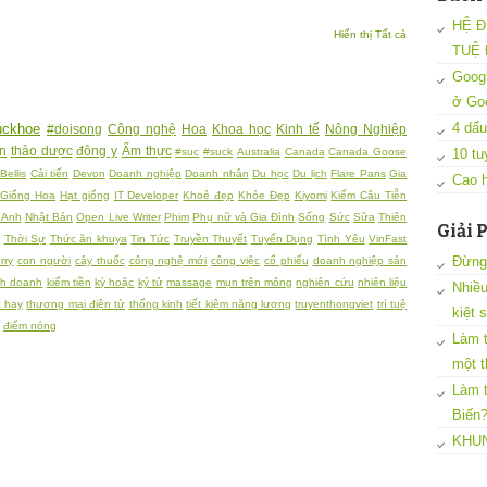
HỆ Đ
Hiển thị Tất cả
TUỆ 
Googl
ở Go
4 dấu
uckhoe
#doisong
Công nghệ
Hoa
Khoa học
Kinh tế
Nông Nghiệp
ân
thảo dược
đông y
Ẩm thực
#suc
#suck
Australia
Canada
Canada Goose
10 tu
Bellis
Cải tiến
Devon
Doanh nghiệp
Doanh nhân
Du học
Du lịch
Flare Pans
Gia
Cao h
 Giống Hoa
Hạt giống
IT Developer
Khoẻ đẹp
Khỏe Đẹp
Kiyomi
Kiếm Câu Tiễn
 Anh
Nhật Bản
Open Live Writer
Phim
Phụ nữ và Gia Đình
Sống
Sức
Sữa
Thiên
Giải 
Thời Sự
Thức ăn khuya
Tin Tức
Truyền Thuyết
Tuyển Dụng
Tình Yêu
VinFast
Đừng 
rry
con người
cây thuốc
công nghệ mới
công việc
cổ phiếu
doanh nghiệp sản
nh doanh
kiếm tiền
kỳ hoặc
kỷ tử
massage
mụn trên mông
nghiên cứu
nhiên liệu
Nhiều
c hay
thương mại điện tử
thống kinh
tiết kiệm năng lượng
truyenthongviet
trí tuệ
kiệt 
điểm nóng
Làm t
một t
Làm t
Biến
KHUN