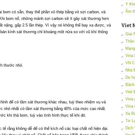
Y Kh
Ẩm t
 bom có sẵn, thay thế phần vỏ thép bằng vỏ sợi carbon, và
 Khi bom nổ, những mảnh sợi carbon sẽ ít gây sát thương hơn
Viet 
ất nặng, gấp 2.5 lần thép. Vì vậy nó không thể bay xa được, và
bán kính sát thương chỉ khoảng một nửa so với vũ khí thông
Giai 
Thảo
Mạng 
Vina 
VN C
ch thước nhỏ.
Nhà 
Du họ
Bách
Viet 
Vina
ỉnh để có tầm sát thương khác nhau, tuỳ theo nhiệm vụ và
Vina 
mức nhỏ nhất có tầm sát thương bằng 40% của mức cao nhất.
Xe Đạ
c khi thả bom, tuỳ vào tình hình thực tế khi đó.
Tơ L
Dịch
tế rằng không dễ để có thể kích nổ các loại chất nổ hiện đại.