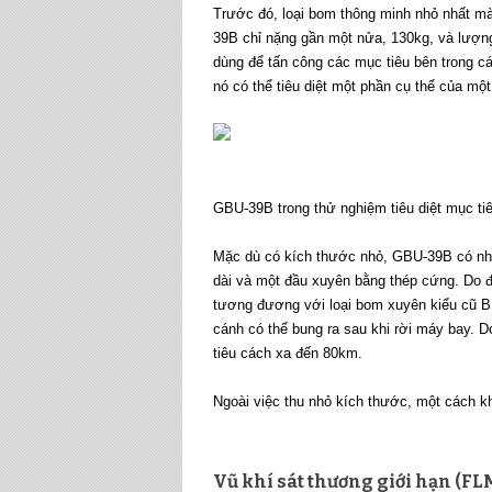
Trước đó, loại bom thông minh nhỏ nhất m
39B chỉ nặng gần một nửa, 130kg, và lượng
dùng để tấn công các mục tiêu bên trong c
nó có thể tiêu diệt một phần cụ thể của mộ
GBU-39B trong thử nghiệm tiêu diệt mục tiê
Mặc dù có kích thước nhỏ, GBU-39B có nhữn
dài và một đầu xuyên bằng thép cứng. Do đ
tương đương với loại bom xuyên kiểu cũ BL
cánh có thể bung ra sau khi rời máy bay. D
tiêu cách xa đến 80km.
Ngoài việc thu nhỏ kích thước, một cách k
Vũ khí sát thương giới hạn (FL