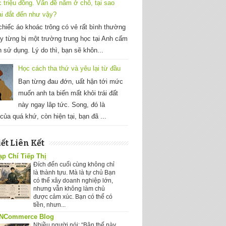
c triệu đồng. Vấn đề nằm ở chỗ, tại sao
ại đắt đến như vậy?
hiếc áo khoác trông có vẻ rất bình thường
y từng bị một trường trung học tại Anh cấm
h sử dụng. Lý do thì, bạn sẽ khôn...
Học cách tha thứ và yêu lại từ đầu
Bạn từng đau đớn, uất hận tới mức
muốn anh ta biến mất khỏi trái đất
này ngay lâp tức. Song, đó là
của quá khứ, còn hiện tại, bạn đã ...
iết Liên Kết
ạp Chí Tiếp Thị
Đích đến cuối cùng không chỉ
là thành tựu. Mà là tự chủ Bạn
có thể xây doanh nghiệp lớn,
nhưng vẫn không làm chủ
được cảm xúc. Bạn có thể có
tiền, nhưn...
NCommerce Blog
Nhiều người nói: “Bận thế này,