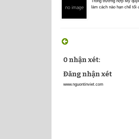
Trong trường hợp Mỹ quyết
làm cách nào hạn chế tối 
0 nhận xét:
Đăng nhận xét
www.nguontinviet.com