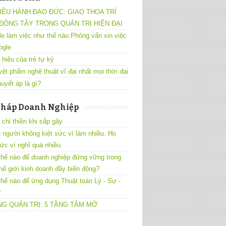
IỀU HÀNH ĐẠO ĐỨC: GIAO THOA TRÍ
ĐÔNG TÂY TRONG QUẢN TRỊ HIỆN ĐẠI
e làm việc như thế nào:Phỏng vấn xin việc
ogle
 hiệu của trẻ tự kỷ
yệt phẩm nghệ thuật vĩ đại nhất mọi thời đại
uyết áp là gì?
Pháp Doanh Nghiệp
chỉ thiền khi sắp gãy
 người không kiệt sức vì làm nhiều. Họ
sức vì nghĩ quá nhiều.
hế nào để doanh nghiệp đứng vững trong
hế giới kinh doanh đầy biến động?
hế nào để ứng dụng Thuật toán Lý - Sự -
?
G QUẢN TRỊ: 5 TẦNG TÂM MỞ