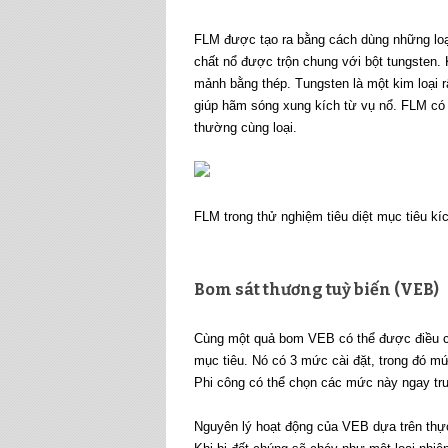
FLM được tạo ra bằng cách dùng những loại
chất nổ được trộn chung với bột tungsten.
mảnh bằng thép. Tungsten là một kim loại r
giúp hãm sóng xung kích từ vụ nổ. FLM có 
thường cùng loại.
FLM trong thử nghiệm tiêu diệt mục tiêu kí
Bom sát thương tuỳ biến (VEB)
Cùng một quả bom VEB có thể được điều ch
mục tiêu. Nó có 3 mức cài đặt, trong đó 
Phi công có thể chọn các mức này ngay trướ
Nguyên lý hoạt động của VEB dựa trên thực 