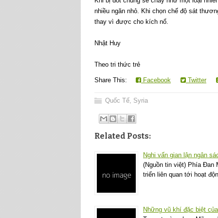
Khi bị đốt chúng sẽ cháy như một loại nhiê
nhiều ngăn nhỏ. Khi chọn chế độ sát thươn
thay vì được cho kích nổ.
Nhật Huy
Theo tri thức trẻ
Share This:
Facebook
Twitter
Quốc Tế
,
Syria
Related Posts:
Nghi vấn gian lận ngân s
(Nguồn tin việt) Phía Đan
triển liên quan tới hoạt đ
Những vũ khí đặc biệt của