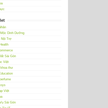
oa
hực
Net
Nhân
 Mộc Dinh Dưỡng
Nội Trợ
Health
ommerce
Đất Sài Gòn
c Việt
 khoa thư
Education
 perfume
toys
p Việt
ụa
 Vụ Sài Gòn