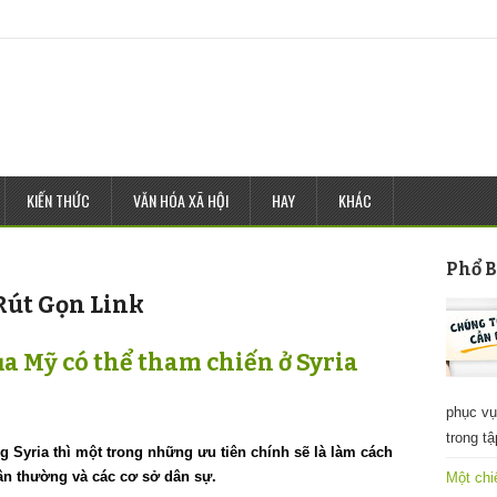
KIẾN THỨC
VĂN HÓA XÃ HỘI
HAY
KHÁC
Phổ B
Rút Gọn Link
ủa Mỹ có thể tham chiến ở Syria
phục vụ
trong t
 Syria thì một trong những ưu tiên chính sẽ là làm cách
dân thường và các cơ sở dân sự.
Một chi