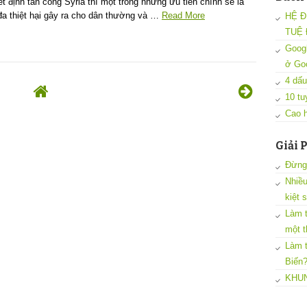
 định tấn công Syria thì một trong những ưu tiên chính sẽ là
đa thiệt hại gây ra cho dân thường và …
Read More
HỆ Đ
TUỆ 
Googl
ở Go
4 dấu
10 tu
Cao h
Giải 
Đừng 
Nhiều
kiệt 
Làm t
một t
Làm t
Biến
KHUN