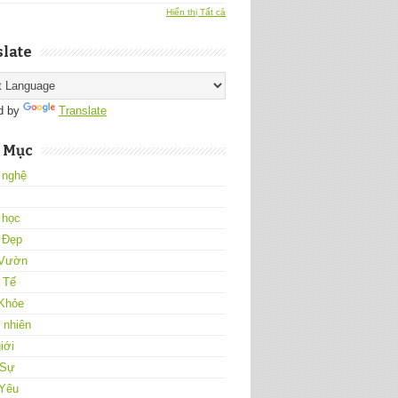
Hiển thị Tất cả
late
d by
Translate
 Mục
 nghệ
 học
 Đẹp
Vườn
 Tế
Khỏe
 nhiên
iới
 Sự
 Yêu