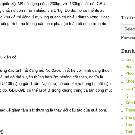
à quân đội Mỹ sử dụng nặng 230kg, với 130kg chất nổ. GBU-
 chất nổ còn ít hơn nhiều, chỉ 17kg. Do đó, nó có thể được
Trans
ác khu đô thị đông đúc, xung quanh có nhiều dân thường. Hoặc
t công trình mà không cần phải phá sập toàn bộ công trình đó.
Powere
Danh
u kiên cố.
Công
Hoa
g đặc tính rất đáng nể. Nó được thiết kế với hình dáng thuôn
Khoa
ó, nó có thể xuyên thủng hơn 2m bêtông cốt thép, nghĩa là
Khỏe
U-109 nặng gần 1 tấn. Ngoài ra, nó còn được trang bị một cặp
Làm 
o đó, GBU-39B có thể lướt đi trong không trung và tấn công mục
Quốc
Sức 
Thiên
hác để giảm tầm sát thương là thay đổi cấu tạo của quả bom.
Thế g
Thời
M)
Tình