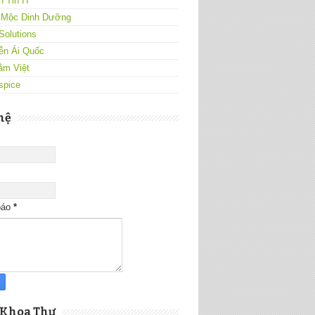
 Tin IT
 Mộc Dinh Dưỡng
Solutions
ễn Ái Quốc
ằm Việt
spice
hệ
báo
*
 Khoa Thư