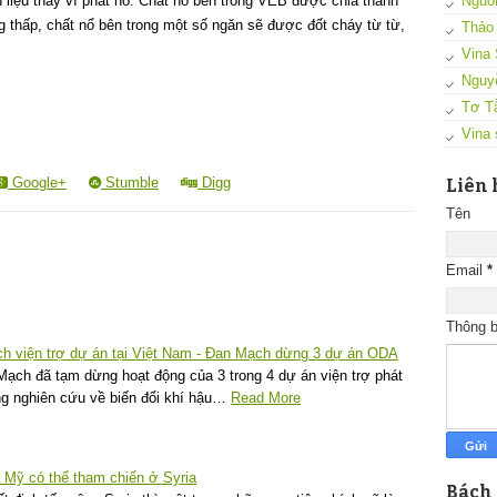
Nguồn
n liệu thay vì phát nổ. Chất nổ bên trong VEB được chia thành
g thấp, chất nổ bên trong một số ngăn sẽ được đốt cháy từ từ,
Thảo
Vina 
Nguy
Tơ T
Vina 
Google+
Stumble
Digg
Liên 
Tên
Email
*
Thông 
ách viện trợ dự án tại Việt Nam - Đan Mạch dừng 3 dự án ODA
 Mạch đã tạm dừng hoạt động của 3 trong 4 dự án viện trợ phát
ộng nghiên cứu về biến đổi khí hậu…
Read More
 Mỹ có thể tham chiến ở Syria
Bách