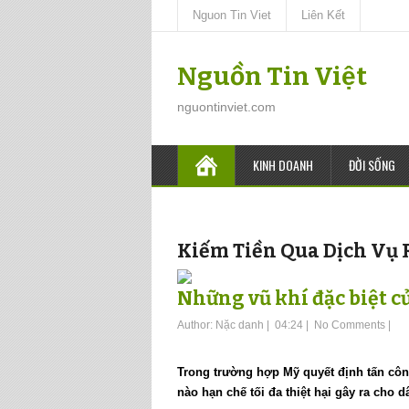
Nguon Tin Viet
Liên Kết
Nguồn Tin Việt
nguontinviet.com
KINH DOANH
ĐỜI SỐNG
Kiếm Tiền Qua Dịch Vụ 
Những vũ khí đặc biệt c
Author:
Nặc danh
|
04:24
|
No Comments
|
Trong trường hợp Mỹ quyết định tấn công
nào hạn chế tối đa thiệt hại gây ra cho 