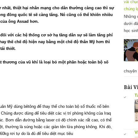
vài chụ
 nhất, thiệt hại nhân mạng cho dân thường càng cao thì sự
chúng l
g đồng quốc tế sẽ càng tăng. Nó cũng có thể khiến nhiều
Những c
 của ông Assad hơn.
dưới đâ
học sin
 đối với các hệ thống cơ sở hạ tầng dân sự sẽ làm tăng phí
ể thay thế chế độ hiện nay bằng một chế độ thân Mỹ hơn thì
ái thiết.
t thương của vũ khí là loại bỏ một phần hoặc toàn bộ số
chuyện 
Bài V
T
uân Mỹ dùng bêtông để thay thế cho toàn bộ số thuốc nổ bên
Chúng được dùng để tiêu diệt các vị trí phòng không của Iraq
c. Bom dẫn đường bằng laser có độ chính xác rất cao, có thể
iệt, thường là súng hoặc các giàn tên lửa phòng không. Khi đó,
V
kg rơi tự do là đủ để tiêu diệt mục tiêu