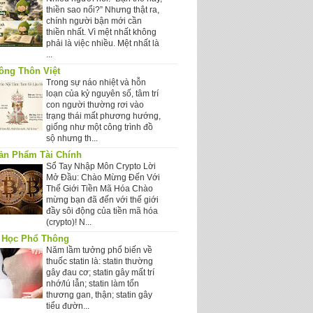
thiền sao nổi?” Nhưng thật ra,
chính người bận mới cần
thiền nhất. Vì mệt nhất không
phải là việc nhiều. Mệt nhất là
...
ông Thôn Việt
Trong sự náo nhiệt và hỗn
loạn của kỷ nguyên số, tâm trí
con người thường rơi vào
trạng thái mất phương hướng,
giống như một công trình đồ
sộ nhưng th...
ản Phẩm Tài Chính
Sổ Tay Nhập Môn Crypto Lời
Mở Đầu: Chào Mừng Đến Với
Thế Giới Tiền Mã Hóa Chào
mừng bạn đã đến với thế giới
đầy sôi động của tiền mã hóa
(crypto)! N...
 Học Phổ Thông
Năm lầm tưởng phổ biến về
thuốc statin là: statin thường
gây đau cơ; statin gây mất trí
nhớ/lú lẫn; statin làm tổn
thương gan, thận; statin gây
tiểu đườn...