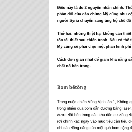
Điều này là do 2 nguyên nhân chính. Thứ
phản đối của dân chúng Mỹ cũng như cộn
người Syria chuyển sang ủng hộ chế độ
Thứ hai, những thiệt hại không cần thiết
tổn tái thiết sau chiến tranh. Nếu có th
Mỹ cũng sẽ phải chịu một phần kinh phí t
Cách đơn giản nhất để giảm khả năng sá
chất nổ bên trong.
Bom bêtông
Trong cuộc chiến Vùng Vịnh lần 1, Không q
trong nhiều quả bom dẫn đường bằng laser. 
được đặt bên trong các khu dân cư đông đú
rơi chính xác ngay vào mục tiêu cần tiêu d
chỉ cần động năng của một quả bom nặng 460