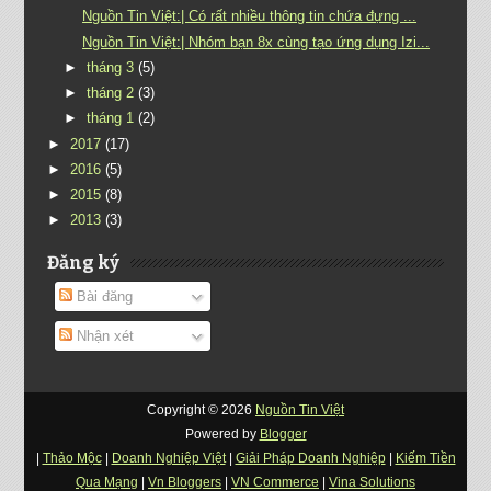
Nguồn Tin Việt:| Có rất nhiều thông tin chứa đựng ...
Nguồn Tin Việt:| Nhóm bạn 8x cùng tạo ứng dụng Izi...
►
tháng 3
(5)
►
tháng 2
(3)
►
tháng 1
(2)
►
2017
(17)
►
2016
(5)
►
2015
(8)
►
2013
(3)
Đăng ký
Bài đăng
Nhận xét
Copyright ©
2026
Nguồn Tin Việt
Powered by
Blogger
|
Thảo Mộc
|
Doanh Nghiệp Việt
|
Giải Pháp Doanh Nghiệp
|
Kiếm Tiền
Qua Mạng
|
Vn Bloggers
|
VN Commerce
|
Vina Solutions