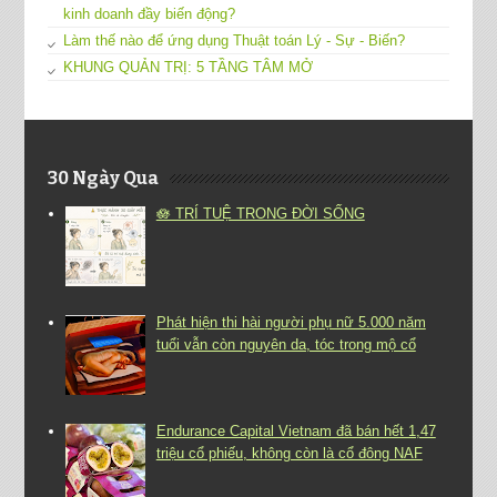
kinh doanh đầy biến động?
Làm thế nào để ứng dụng Thuật toán Lý - Sự - Biến?
KHUNG QUẢN TRỊ: 5 TẦNG TÂM MỞ
30 Ngày Qua
🪷 TRÍ TUỆ TRONG ĐỜI SỐNG
Phát hiện thi hài người phụ nữ 5.000 năm
tuổi vẫn còn nguyên da, tóc trong mộ cổ
Endurance Capital Vietnam đã bán hết 1,47
triệu cổ phiếu, không còn là cổ đông NAF