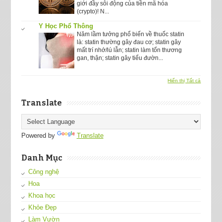
giới đầy sôi động của tiền mã hóa
(crypto)! N...
Y Học Phổ Thông
Năm lầm tưởng phổ biến về thuốc statin
là: statin thường gây đau cơ; statin gây
mất trí nhớ/lú lẫn; statin làm tổn thương
gan, thận; statin gây tiểu đườn...
Hiển thị Tất cả
Translate
Powered by
Translate
Danh Mục
Công nghệ
Hoa
Khoa học
Khỏe Đẹp
Làm Vườn