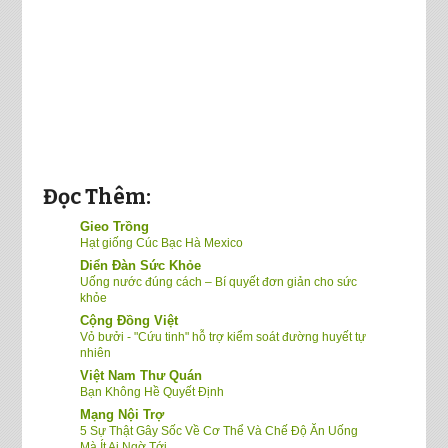
Đọc Thêm:
Gieo Trồng
Hạt giống Cúc Bạc Hà Mexico
Diển Đàn Sức Khỏe
Uống nước đúng cách – Bí quyết đơn giản cho sức
khỏe
Cộng Đồng Việt
Vỏ bưởi - "Cứu tinh" hỗ trợ kiểm soát đường huyết tự
nhiên
Việt Nam Thư Quán
Bạn Không Hề Quyết Định
Mạng Nội Trợ
5 Sự Thật Gây Sốc Về Cơ Thể Và Chế Độ Ăn Uống
Mà Ít Ai Ngờ Tới