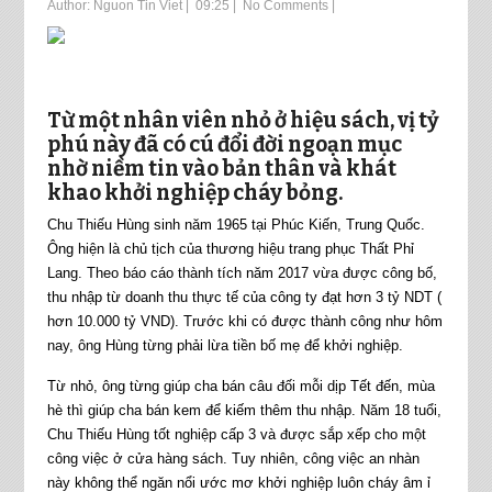
Author:
Nguon Tin Viet
|
09:25
|
No Comments
|
Từ một nhân viên nhỏ ở hiệu sách, vị tỷ
phú này đã có cú đổi đời ngoạn mục
nhờ niềm tin vào bản thân và khát
khao khởi nghiệp cháy bỏng.
Chu Thiếu Hùng sinh năm 1965 tại Phúc Kiến, Trung Quốc.
Ông hiện là chủ tịch của thương hiệu trang phục Thất Phỉ
Lang. Theo báo cáo thành tích năm 2017 vừa được công bố,
thu nhập từ doanh thu thực tế của công ty đạt hơn 3 tỷ NDT (
hơn 10.000 tỷ VND). Trước khi có được thành công như hôm
nay, ông Hùng từng phải lừa tiền bố mẹ để khởi nghiệp.
Từ nhỏ, ông từng giúp cha bán câu đối mỗi dịp Tết đến, mùa
hè thì giúp cha bán kem để kiếm thêm thu nhập. Năm 18 tuổi,
Chu Thiếu Hùng tốt nghiệp cấp 3 và được sắp xếp cho một
công việc ở cửa hàng sách. Tuy nhiên, công việc an nhàn
này không thể ngăn nổi ước mơ khởi nghiệp luôn cháy âm ỉ