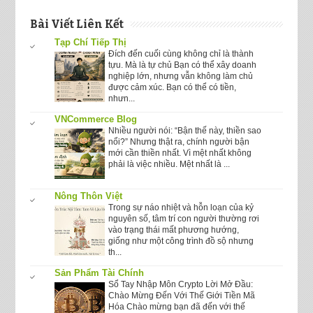
Bài Viết Liên Kết
Tạp Chí Tiếp Thị
Đích đến cuối cùng không chỉ là thành
tựu. Mà là tự chủ Bạn có thể xây doanh
nghiệp lớn, nhưng vẫn không làm chủ
được cảm xúc. Bạn có thể có tiền,
nhưn...
VNCommerce Blog
Nhiều người nói: “Bận thế này, thiền sao
nổi?” Nhưng thật ra, chính người bận
mới cần thiền nhất. Vì mệt nhất không
phải là việc nhiều. Mệt nhất là ...
Nông Thôn Việt
Trong sự náo nhiệt và hỗn loạn của kỷ
nguyên số, tâm trí con người thường rơi
vào trạng thái mất phương hướng,
giống như một công trình đồ sộ nhưng
th...
Sản Phẩm Tài Chính
Sổ Tay Nhập Môn Crypto Lời Mở Đầu:
Chào Mừng Đến Với Thế Giới Tiền Mã
Hóa Chào mừng bạn đã đến với thế