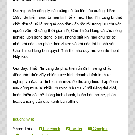
Đương nhiên công ty nào cũng có lúc lên, lúc xuống. Năm
1995, do kiểm soát từ nền kinh tế vĩ mô, Thất Phỉ Lang bị thắt
chặt tiền tệ, tỷ lệ nợ quá cao dẫn đến rắc rối trong lưu chuyển
nguồn vốn. Khoảng thời gian đó, Chu Thiếu Hùng và các đồng
nghiệp luôn sống trong lo sợ, không biết khi nào chủ nợ tới
nhà, khi nào sản phẩm bán được và khi nào thì bị phá sản.
Chu Thiếu Hùng bèn quyết định thu nhỏ quy mô vốn để thoát
kiếp nạn.
Giờ đây, Thất Phỉ Lang đã phát triển ổn định, vững chắc,
đồng thời thúc đẩy chiến lược kinh doanh chính là thực
nghiệp và đầu tư, tinh chỉnh mức độ thương hiệu. Tập đoàn
này cũng mua lại nhiều thương hiệu xa xỉ nổi tiếng thế giới,
hoàn thiện các hệ thống kinh doanh, buôn bán online, phân
hóa và nâng cấp các kênh bán offline.
nguontinviet
Share This:
Facebook
Twitter
Google+