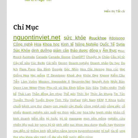
Hiển thị Tất cả
Chỉ Mục
nguontinviet.net
sức khỏe
#suckhoe
#doisong
Công nghệ
Hoa
Khoa học
Kinh tế
Nông Nghiệp
Quốc Tế
Syria
Sức Khỏe
dinh dưỡng
giảm cân
thảo dược
đông y
Ẩm thực
#suc
#suck
Australia
Canada
Canada Goose
ChatGPT
Chuyện lạ
Chảo
Câu kỷ tử
Cây kế sữa
Cúc Bellis
Cải tiến
Devon
Doanh nghiệp
Doanh nhân
Du học
Du
lịch
Flare Pans
Gia Đình
Google
Góc Nhìn
Hoa Oải Hương
Hoa cúc
Hạt
Giống Hoa
Hạt giống
IT Developer
Khoẻ đẹp
Khỏe Đẹp
Kiyomi
Kiếm Câu
Tiễn
Làm Vườn
Mission: Impossible 6
Nguontin.Net
Nguyệt Anh
Nhật Bản
Open Live Writer
Phim
Phụ nữ và Gia Đình
Sống
Sức
Sữa
Thiên nhiên
Thiết
kế
Thái Lan
Thần đồng âm nhạc
Thế giới
Thời Sự
Thức ăn khuya
Tin Tức
Truyền Thuyết
Tuyển Dụng
Tình Yêu
VinFast
Việt Nam
XEM
Y Khoa
buôn
chuối
bệnh ung thư
cherry
con người
cây thuốc
công nghệ mới
công việc
cổ
phiếu
doanh nghiệp sản xuất
eo thon
giấc mơ
hoa hậu
hạnh nhân
khảo cổ
kinh doanh
kiếm tiền
kỳ hoặc
kỷ tử
massage
mụn trên mông
nghiên cứu
nhiên liệu
quả bơ
rượu kỷ tử
sinh viên
suc khoe tieu dung
thuốc hay
thương
mại điện tử
thống kinh
tiết kiệm năng lượng
truyenthongviet
trí tuệ
tía tô
ung
thư phụ khoa
văn minh cổ đại
yêu
Đất nước
điểm nóng