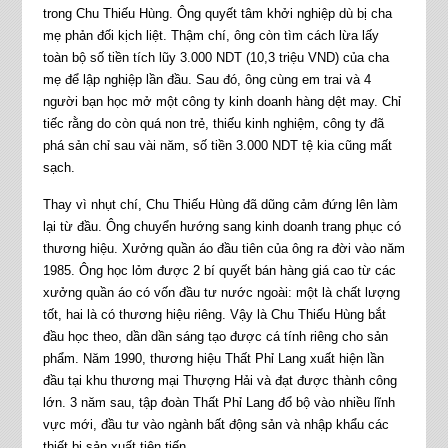
trong Chu Thiếu Hùng. Ông quyết tâm khởi nghiệp dù bị cha
mẹ phản đối kịch liệt. Thậm chí, ông còn tìm cách lừa lấy
toàn bộ số tiền tích lũy 3.000 NDT (10,3 triệu VND) của cha
mẹ để lập nghiệp lần đầu. Sau đó, ông cùng em trai và 4
người bạn học mở một công ty kinh doanh hàng dệt may. Chỉ
tiếc rằng do còn quá non trẻ, thiếu kinh nghiệm, công ty đã
phá sản chỉ sau vài năm, số tiền 3.000 NDT tệ kia cũng mất
sạch.
Thay vì nhụt chí, Chu Thiếu Hùng đã dũng cảm đứng lên làm
lại từ đầu. Ông chuyển hướng sang kinh doanh trang phục có
thương hiệu. Xưởng quần áo đầu tiên của ông ra đời vào năm
1985. Ông học lỏm được 2 bí quyết bán hàng giá cao từ các
xưởng quần áo có vốn đầu tư nước ngoài: một là chất lượng
tốt, hai là có thương hiệu riêng. Vậy là Chu Thiếu Hùng bắt
đầu học theo, dần dần sáng tạo được cá tính riêng cho sản
phẩm. Năm 1990, thương hiệu Thất Phỉ Lang xuất hiện lần
đầu tại khu thương mại Thượng Hải và đạt được thành công
lớn. 3 năm sau, tập đoàn Thất Phỉ Lang đổ bộ vào nhiều lĩnh
vực mới, đầu tư vào ngành bất động sản và nhập khẩu các
thiết bị sản xuất tiên tiến.