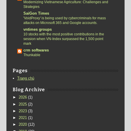
Modernizing Vietnamese Agriculture: Challenges and
Strategies
SaiGon Times
'VoidProxy' is being used by cybercriminals for mass
attacks on Microsoft 365 and Google accounts.
vntimes groups
10 stocks with the most positive contributions in the
session when VN-Index surpassed the 1,500 point
mark
crm softwares
Thunkable
Pages
Trang chủ
Blog Archive
►
2026
(1)
►
2025
(2)
►
2023
(3)
►
2021
(1)
►
2020
(12)