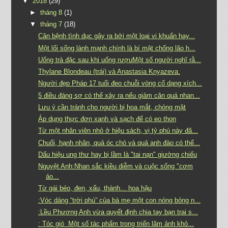
▼
2018
(29)
►
tháng 8
(1)
▼
tháng 7
(18)
Căn bệnh tình dục gây ra bởi một loại vi khuẩn hay...
Một lối sống lành mạnh chính là bí mật chống lão h...
Uống trà đặc sau khi uống rượuMột số người nghĩ rằ...
Thylane Blondeau (trái) và Anastasia Knyazeva.
Người đẹp Pháp 17 tuổi đeo chuỗi vòng cổ dạng xích...
5 điều đáng sợ có thể xảy ra nếu giảm cân quá nhan...
Lưu ý cần tránh cho người bị hoa mắt, chóng mặt
Áp dụng thực đơn xanh và sạch để có eo thon
Từ một nhân viên nhỏ ở hiệu sách, vị tỷ phú này đã...
Chuối, hạnh nhân, quả óc chó và quả anh đào có thể...
Dấu hiệu ung thư hay bị lầm là "tai nạn" giường chiếu
Nguyệt Anh:Nhan sắc kiều diễm và cuộc sống "cơm
áo...
Từ gái béo, đen, xấu, thành... hoa hậu
:Vóc dáng “trời phú” của bà mẹ một con nóng bỏng n...
:Lều Phương Anh vừa quyết định chia tay bạn trai s...
: Tóc gió Một số tác phẩm trong triển lãm ảnh khỏ...